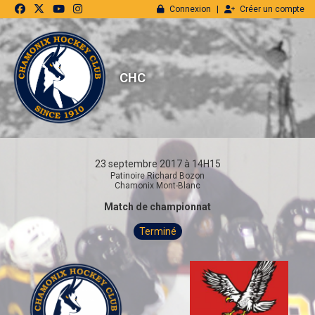
Panneau de gestion des cookies
Connexion
Créer un compte
CHC
23 septembre 2017 à 14H15
Patinoire Richard Bozon
Chamonix Mont-Blanc
Match de championnat
Terminé