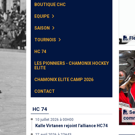
BOUTIQUE CHC
EQUIPE
SAISON
Fl
TOURNOIS
HC 74
LES PIONNIERS - CHAMONIX HOCKEY
ELITE
CHAMONIX ELITE CAMP 2026
CONTACT
HC 74
Sen
comm
10 juillet 2026 à 00H00
Kalle Virtanen rejoint l'alliance HC74
27 avril 2026 à 22H43