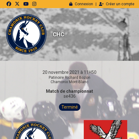
Panneau de gestion des cookies
Connexion
Créer un compte
CHC
20 novembre 2021 à 11H50
Patinoire Richard Bozon
Chamonix Mont-Blanc
Match de championnat
se436
Terminé